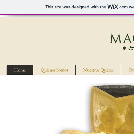
This site was designed with the
.com
web
Home
Quienes Somos
Nuestros Quesos
Ot