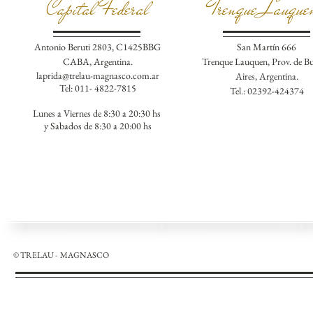
Capital Federal
Trenque Lauqu
Antonio Beruti 2803, C1425BBG
San Martín 666
CABA, Argentina.
Trenque Lauquen, Prov. de B
laprida@trelau-magnasco.com.ar
Aires, Argentina.
Tel: 011- 4822-7815
Tel.: 02392-424374
Lunes a Viernes de 8:30 a 20:30 hs
y Sabados de 8:30 a 20:00 hs
© TRELAU - MAGNASCO